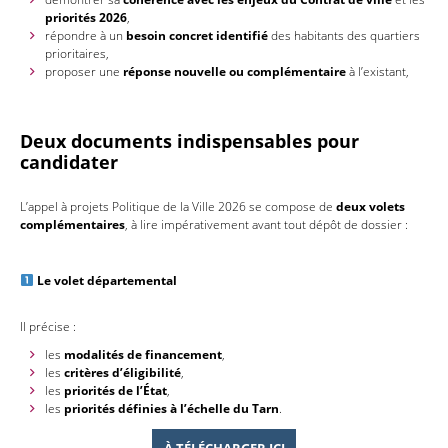
priorités 2026
,
répondre à un
besoin concret identifié
des habitants des quartiers
prioritaires,
proposer une
réponse nouvelle ou complémentaire
à l’existant,
Deux documents indispensables pour
candidater
L’appel à projets Politique de la Ville 2026 se compose de
deux volets
complémentaires
, à lire impérativement avant tout dépôt de dossier :
Le volet départemental
Il précise :
les
modalités de financement
,
les
critères d’éligibilité
,
les
priorités de l’État
,
les
priorités définies à l’échelle du Tarn
.
À TÉLÉCHARGER ICI