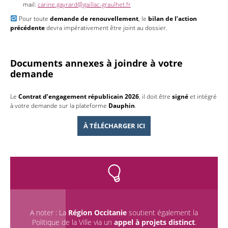
mail:
carine.gayrard@gaillac-graulhet.fr
Pour toute
demande de renouvellement
, le
bilan de l’action
précédente
devra impérativement être joint au dossier.
Documents annexes à joindre à votre
demande
Le
Contrat d’engagement républicain 2026
, il doit être
signé
et intégré
à votre demande sur la plateforme
Dauphin
.
À TÉLÉCHARGER ICI
A noter : La
Région Occitanie
soutient également la
Politique de la Ville via un
appel à projets distinct
.