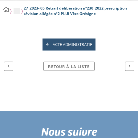
27_2023- 05 Retrait délibération n°230_2022 prescription
...
révision allégée n°2 PLUi Vère Grésigne
ACTE ADMINISTRATIF
RETOUR À LA LISTE
Nous suivre