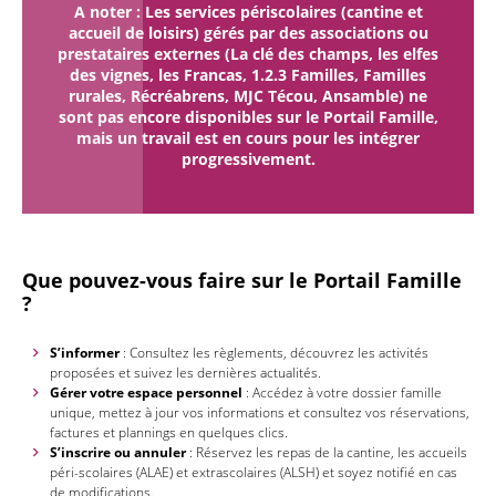
A noter :
Les services périscolaires (cantine et
accueil de loisirs) gérés par des associations ou
prestataires externes (La clé des champs, les elfes
des vignes, les Francas, 1.2.3 Familles, Familles
rurales, Récréabrens, MJC Técou, Ansamble) ne
sont pas encore disponibles sur le Portail Famille,
mais un travail est en cours pour les intégrer
progressivement.
Que pouvez-vous faire sur le Portail Famille
?
S’informer
: Consultez les règlements, découvrez les activités
proposées et suivez les dernières actualités.
Gérer votre espace personnel
: Accédez à votre dossier famille
unique, mettez à jour vos informations et consultez vos réservations,
factures et plannings en quelques clics.
S’inscrire ou annuler
: Réservez les repas de la cantine, les accueils
péri-scolaires (ALAE) et extrascolaires (ALSH) et soyez notifié en cas
de modifications.