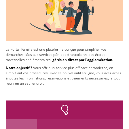
Le Portail Famille est une plateforme conçue pour simplifier vos
démarches liées aux services péri et extra scolaires des écoles
maternelles et élémentaires,
gérés en direct par l’agglomération.
Notre objectif ?
Vous offrir un service plus efficace et moderne, en
simplifiant vos procédures. Avec ce nouvel outil en ligne, vous avez accès
à toutes les informations, réservations et paiements nécessaires, le tout
réuni en un seul endroit.