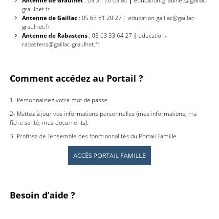
Antenne de Graulhet
: 05 31 76 03 86
|
education-graulhet@gaillac-
graulhet.fr
Antenne de Gaillac
: 05 63 81 20 27 | education-gaillac@gaillac-
graulhet.fr
Antenne de Rabastens
: 05 63 33 64 27
|
education-
rabastens@gaillac-graulhet.fr
Comment accédez au Portail ?
1- Personnalisez votre mot de passe
2- Mettez à jour vos informations personnelles (mes informations, ma
fiche santé, mes documents).
3- Profitez de l’ensemble des fonctionnalités du Portail Famille
ACCÈS PORTAIL FAMILLE
Besoin d’aide ?