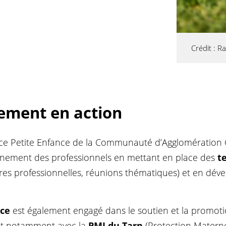
Crédit : 
ement en action
rvice Petite Enfance de la Communauté d’Agglomération 
nement des professionnels en mettant en place des
t
es professionnelles, réunions thématiques) et en dév
nce
est également engagé dans le soutien et la promoti
nt notamment avec la
PMI du Tarn
(Protection Maternell