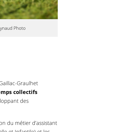
Raynaud Photo
Gaillac-Graulhet
emps collectifs
eloppant des
on du métier d’assistant
e et Infantile) et les