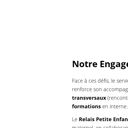
Notre Engag
Face à ces défis, le se
renforce son accompag
transversaux
(rencontr
formations
en interne.
Le
Relais Petite Enfa
maternel, en collabora