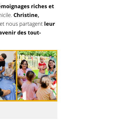
émoignages riches et
icile.
Christine,
 et nous partagent
leur
avenir des tout-