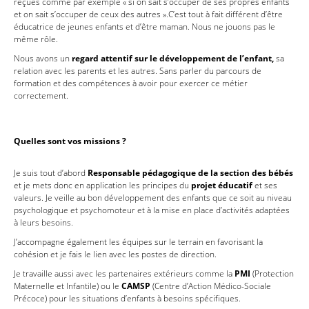
reçues comme par exemple « si on sait s’occuper de ses propres enfants
et on sait s’occuper de ceux des autres ».C’est tout à fait différent d’être
éducatrice de jeunes enfants et d’être maman. Nous ne jouons pas le
même rôle.
Nous avons un
regard attentif sur le développement de l’enfant,
sa
relation avec les parents et les autres. Sans parler du parcours de
formation et des compétences à avoir pour exercer ce métier
correctement.
Quelles sont vos missions ?
Je suis tout d’abord
Responsable pédagogique de la section des bébés
et je mets donc en application les principes du
projet éducatif
et ses
valeurs. Je veille au bon développement des enfants que ce soit au niveau
psychologique et psychomoteur et à la mise en place d’activités adaptées
à leurs besoins.
J’accompagne également les équipes sur le terrain en favorisant la
cohésion et je fais le lien avec les postes de direction.
Je travaille aussi avec les partenaires extérieurs comme la
PMI
(Protection
Maternelle et Infantile) ou le
CAMSP
(Centre d’Action Médico-Sociale
Précoce) pour les situations d’enfants à besoins spécifiques.