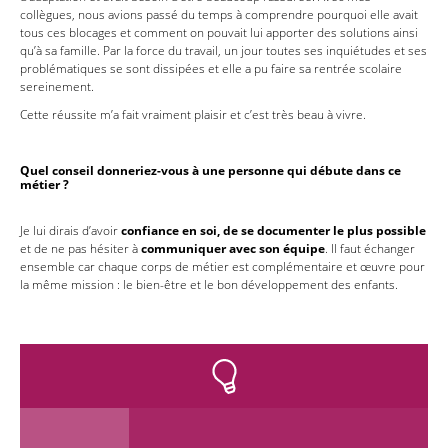
collègues, nous avions passé du temps à comprendre pourquoi elle avait
tous ces blocages et comment on pouvait lui apporter des solutions ainsi
qu’à sa famille. Par la force du travail, un jour toutes ses inquiétudes et ses
problématiques se sont dissipées et elle a pu faire sa rentrée scolaire
sereinement.
Cette réussite m’a fait vraiment plaisir et c’est très beau à vivre.
Quel conseil donneriez-vous à une personne qui débute dans ce
métier
?
Je lui dirais d’avoir
confiance en soi, de se documenter le plus possible
et de ne pas hésiter à
communiquer avec son équipe
. Il faut échanger
ensemble car chaque corps de métier est complémentaire et œuvre pour
la même mission : le bien-être et le bon développement des enfants.