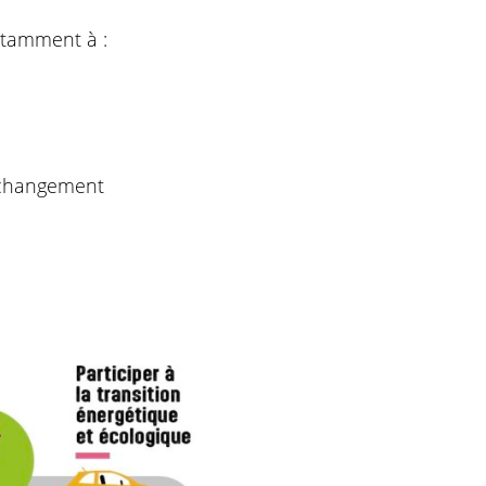
otamment à :
e changement