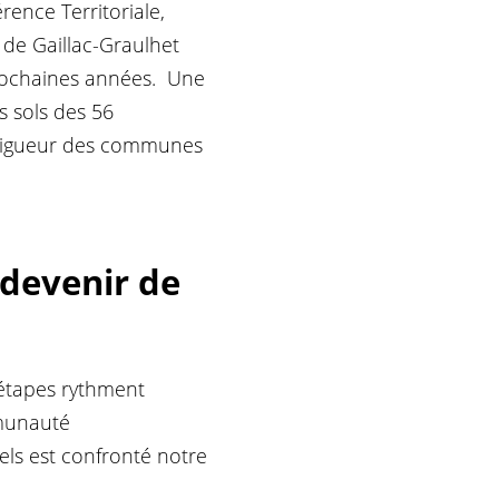
ence Territoriale,
 de Gaillac-Graulhet
rochaines années.
Une
es sols des 56
vigueur des communes
 devenir de
 étapes rythment
mmunauté
ls est confronté notre