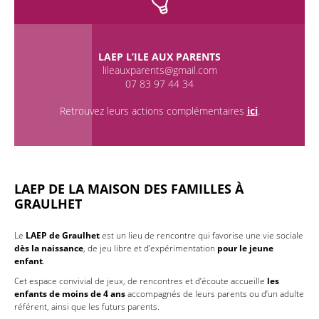
LAEP L’ILE AUX PARENTS
lileauxparents@gmail.com
07 83 97 44 34
Retrouvez leurs actions complémentaires
ici
.
LAEP D
E LA MAISON DES FAMILLES À
GRAULHET
Le
LAEP de Graulhet
est un lieu de rencontre qui favorise une vie sociale
dès la naissance
, de jeu libre et d’expérimentation
pour le jeune
enfant
.
Cet espace convivial de jeux, de rencontres et d’écoute accueille
les
enfants de moins de 4 ans
accompagnés de leurs parents ou d’un adulte
référent, ainsi que les futurs parents.