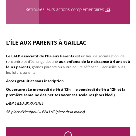
Retrouvez leurs actions complémentaires
ici
.
L’ÎLE AUX PARENTS
À GAILLAC
Le LAEP
associatif de l’Île aux Parents
est un lieu de socialisation, de
rencontre et d’échange destiné
aux enfants de la naissance à 4 ans
et à
leurs parents
, grands parents ou autre adulte référent. Il accueille aussi
les futurs parents.
Accès gratuit et sans inscription
Ouverture : Le mercredi de 9h à 12h
–
le vendredi de 9h à 12h et la
première semaine des petites vacances scolaires (hors Noël)
LAEP L’ILE AUX PARENTS
56 place d’Hautpoul – GAILLAC (place de la mairie)