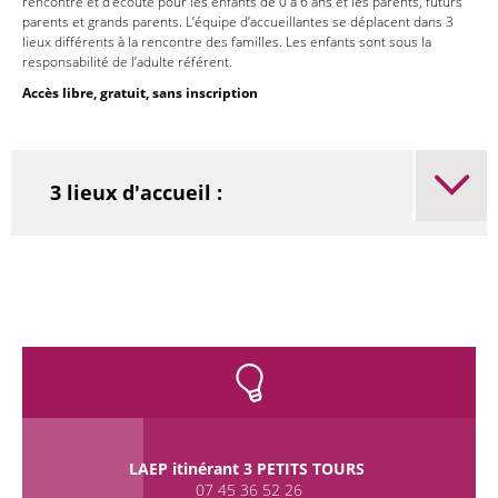
rencontre et d’écoute pour les enfants de 0 à 6 ans et les parents, futurs
parents et grands parents. L’équipe d’accueillantes se déplacent dans 3
lieux différents à la rencontre des familles. Les enfants sont sous la
responsabilité de l’adulte référent.
Accès libre, gratuit, sans inscription
3 lieux d'accueil :
LAEP itinérant 3 PETITS TOURS
07 45 36 52 26