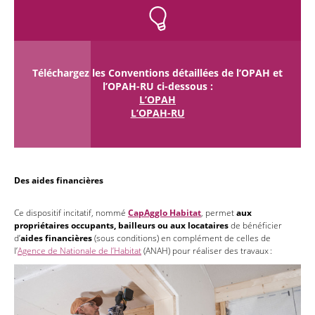
Téléchargez les Conventions détaillées de l’OPAH et
l’OPAH-RU ci-dessous :
L’OPAH
L’OPAH-RU
Des aides financières
Ce dispositif incitatif, nommé
CapAgglo Habitat
, permet
aux
propriétaires occupants, bailleurs ou aux locataires
de bénéficier
d’
aides financières
(sous conditions) en complément de celles de
l’
Agence de Nationale de l’Habitat
(ANAH) pour réaliser des travaux :