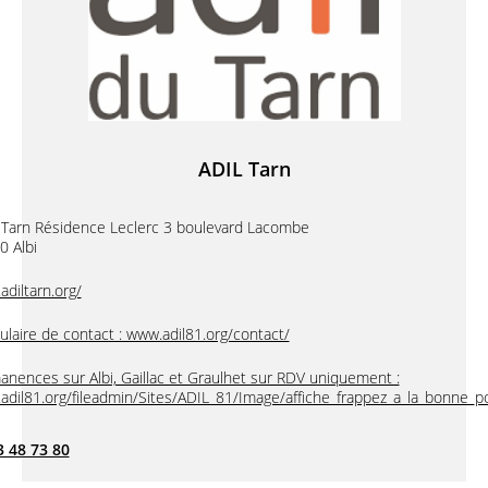
ADIL Tarn
 Tarn Résidence Leclerc 3 boulevard Lacombe
0 Albi
diltarn.org/
laire de contact : www.adil81.org/contact/
nences sur Albi, Gaillac et Graulhet sur RDV uniquement :
dil81.org/fileadmin/Sites/ADIL_81/Image/affiche_frappez_a_la_bonne_po
3 48 73 80