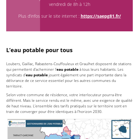
vendredi de 8h à 12h
Plus d’infos sur le site internet :
https://saepg81.fr/
L’eau potable pour tous
Loubers, Gaillac, Rabastens-Couffouleux et Graulhet disposent de stations
qui permettent d’acheminer l’
eau potable
à tous leurs habitants. Les
syndicats d’
eau potable
jouent également une part importante dans la
délivrance de ce service essentiel pour les autres communes du
territoire.
Selon votre commune de résidence, votre interlocuteur pourra être
différent. Mais le service rendu est le même, avec une exigence de qualité
de haut niveau. L’ensemble des tarifs pratiqués sur le territoire sont en
train de converger pour être identiques à l’horizon 2030.