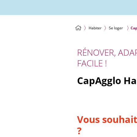
Habiter
Se loger
Cap
RÉNOVER, ADAP
FACILE !
CapAgglo Ha
Vous souhait
?