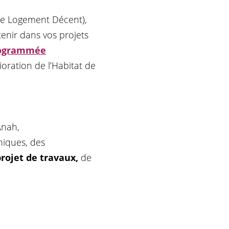
e Logement Décent),
enir dans vos projets
rogrammée
ration de l’Habitat de
Anah,
niques, des
projet de travaux,
de