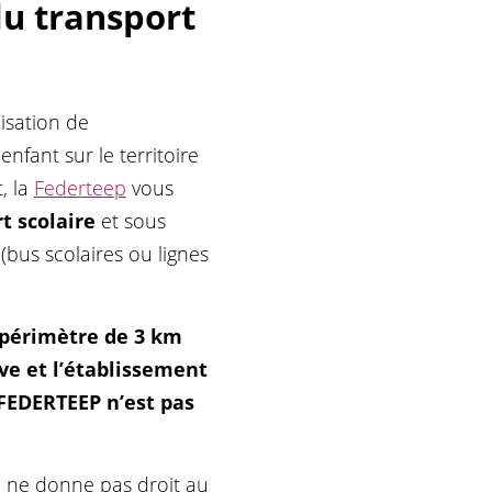
du transport
lisation de
nfant sur le territoire
, la
Federteep
vous
t scolaire
et sous
(bus scolaires ou lignes
.
u périmètre de 3 km
ève et l’établissement
 FEDERTEEP n’est pas
e
ne donne pas droit au