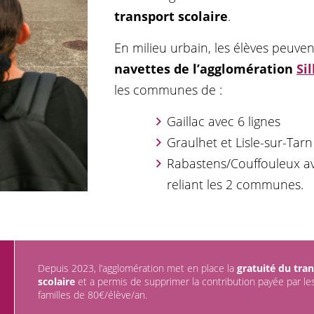
transport
scolaire
.
En milieu urbain, les élèves peuve
navettes de l’agglomération
Si
les communes de :
Gaillac avec 6 lignes
Graulhet et Lisle-sur-Tarn
Rabastens/Couffouleux av
reliant les 2 communes.
Depuis 2023, l’agglomération met en place la
gratuité du tra
scolaire
et a permis de supprimer la contribution payée par le
familles de 80€/élève/an.