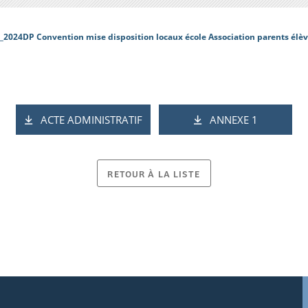
_2024DP Convention mise disposition locaux école Association parents élè
ACTE ADMINISTRATIF
ANNEXE 1
RETOUR À LA LISTE