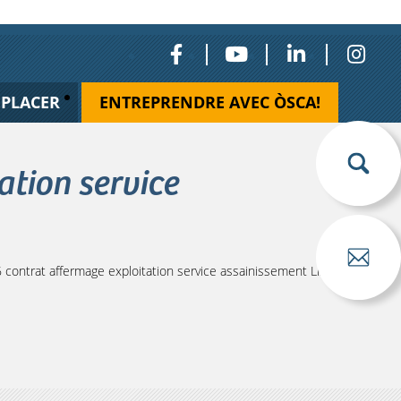
ÉPLACER
ENTREPRENDRE AVEC ÒSCA!
tion service
ontrat affermage exploitation service assainissement Lisle