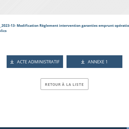
_2023-13- Modification Règlement intervention garanties emprunt opératio
lics
ACTE ADMINISTRATIF
ANNEXE 1
RETOUR À LA LISTE