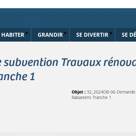
HABITER
GRANDIR
SE DIVERTIR
SE D
ubvention Travaux rénovat
anche 1
Objet :
32_2024DB-06-Demande su
Rabastens Tranche 1