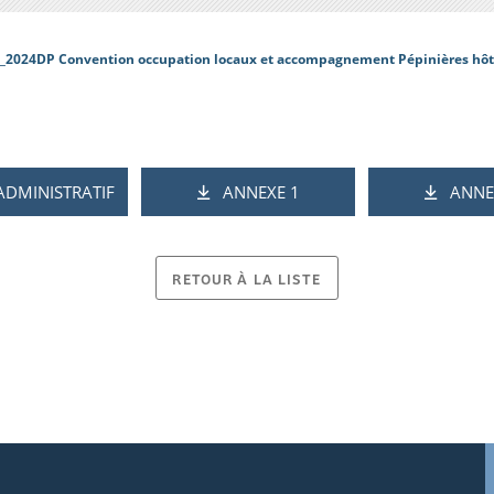
_2024DP Convention occupation locaux et accompagnement Pépinières hôtel
ADMINISTRATIF
ANNEXE 1
ANNE
RETOUR À LA LISTE