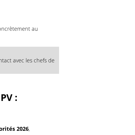
concrètement au
ntact avec les chefs de
PV :
orités 2026
,