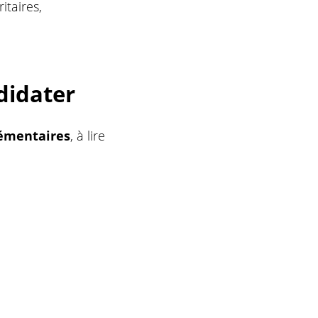
itaires,
didater
émentaires
, à lire