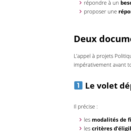
répondre à un
beso
proposer une
répo
Deux docume
L’appel à projets Polit
impérativement avant to
Le volet d
Il précise :
les
modalités de 
les
critères d’éligi