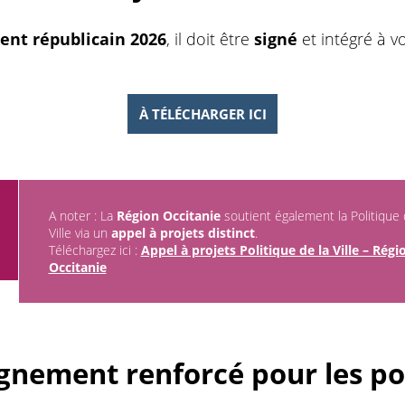
ent républicain 2026
, il doit être
signé
et intégré à v
À TÉLÉCHARGER ICI
A noter : La
Région Occitanie
soutient également la Politique 
Ville via un
appel à projets distinct
.
Téléchargez ici :
Appel à projets Politique de la Ville – Régi
Occitanie
nement renforcé pour les po