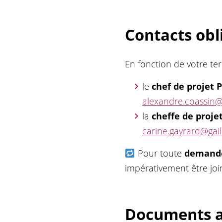
Contacts obl
En fonction de votre terr
le
chef de projet P
alexandre.coassin@g
la
cheffe de projet
carine.gayrard@gaill
Pour toute
demande
impérativement être join
Documents a