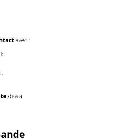
ntact
avec :
l:
l:
nte
devra
mande