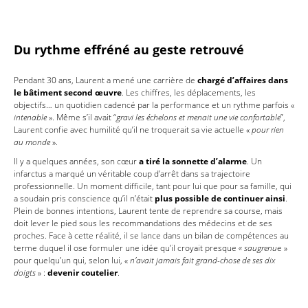
Du rythme effréné au geste retrouvé
Pendant 30 ans, Laurent a mené une carrière de
chargé d’affaires dans
le bâtiment second œuvre
. Les chiffres, les déplacements, les
objectifs… un quotidien cadencé par la performance et un rythme parfois «
intenable
». Même s’il avait “
gravi les échelons et menait une vie confortable
”,
Laurent confie avec humilité qu’il ne troquerait sa vie actuelle «
pour rien
au monde
».
Il y a quelques années, son cœur
a tiré la sonnette d’alarme
. Un
infarctus a marqué un véritable coup d’arrêt dans sa trajectoire
professionnelle. Un moment difficile, tant pour lui que pour sa famille, qui
a soudain pris conscience qu’il n’était
plus possible de continuer ainsi
.
Plein de bonnes intentions, Laurent tente de reprendre sa course, mais
doit lever le pied sous les recommandations des médecins et de ses
proches. Face à cette réalité, il se lance dans un bilan de compétences au
terme duquel il ose formuler une idée qu’il croyait presque
« saugrenu
e »
pour quelqu’un qui, selon lui, «
n’avait jamais fait grand-chose de ses dix
doigts
» :
devenir coutelier
.