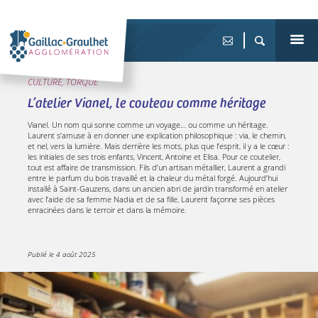
CULTURE, TORQUE
L’atelier Vianel, le couteau comme héritage
Vianel. Un nom qui sonne comme un voyage… ou comme un héritage.
Laurent s’amuse à en donner une explication philosophique : via, le chemin,
et nel, vers la lumière. Mais derrière les mots, plus que l’esprit, il y a le cœur :
les initiales de ses trois enfants, Vincent, Antoine et Elisa. Pour ce coutelier,
tout est affaire de transmission. Fils d’un artisan métallier, Laurent a grandi
entre le parfum du bois travaillé et la chaleur du métal forgé. Aujourd’hui
installé à Saint-Gauzens, dans un ancien abri de jardin transformé en atelier
avec l’aide de sa femme Nadia et de sa fille, Laurent façonne ses pièces
enracinées dans le terroir et dans la mémoire.
Publié le
4 août 2025