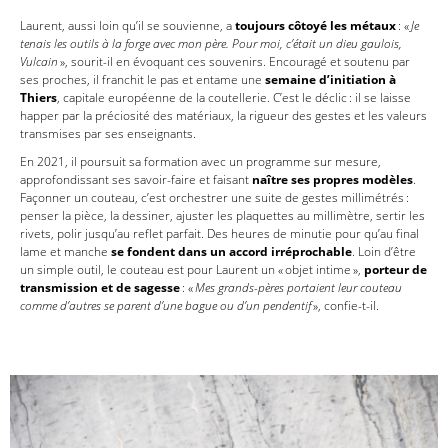
Laurent, aussi loin qu’il se souvienne, a
toujours côtoyé les métaux
: «
Je
tenais les outils à la forge avec mon père. Pour moi, c’était un dieu gaulois,
Vulcain
», sourit-il en évoquant ces souvenirs. Encouragé et soutenu par
ses proches, il franchit le pas et entame une
semaine d’initiation à
Thiers
, capitale européenne de la coutellerie. C’est le déclic : il se laisse
happer par la préciosité des matériaux, la rigueur des gestes et les valeurs
transmises par ses enseignants.
En 2021, il poursuit sa formation avec un programme sur mesure,
approfondissant ses savoir-faire et faisant
naître ses propres modèles
.
Façonner un couteau, c’est orchestrer une suite de gestes millimétrés :
penser la pièce, la dessiner, ajuster les plaquettes au millimètre, sertir les
rivets, polir jusqu’au reflet parfait. Des heures de minutie pour qu’au final
lame et manche
se fondent dans un accord irréprochable
. Loin d’être
un simple outil, le couteau est pour Laurent un « objet intime »,
porteur de
transmission et de sagesse
: «
Mes grands-pères portaient leur couteau
comme d’autres se parent d’une bague ou d’un pendentif
», confie-t-il.