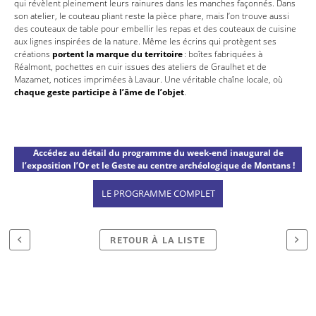
qui révèlent pleinement leurs rainures dans les manches façonnés. Dans
son atelier, le couteau pliant reste la pièce phare, mais l’on trouve aussi
des couteaux de table pour embellir les repas et des couteaux de cuisine
aux lignes inspirées de la nature. Même les écrins qui protègent ses
créations
portent la marque du territoire
: boîtes fabriquées à
Réalmont, pochettes en cuir issues des ateliers de Graulhet et de
Mazamet, notices imprimées à Lavaur. Une véritable chaîne locale, où
chaque geste participe à l’âme de l’objet
.
Accédez au détail du programme du week-end inaugural de
l’exposition l’Or et le Geste au centre archéologique de Montans !
LE PROGRAMME COMPLET
RETOUR À LA LISTE