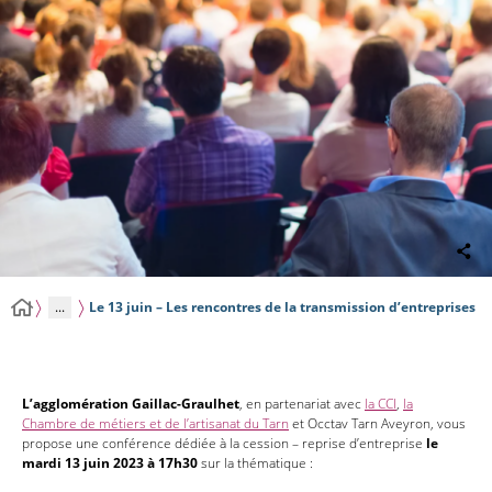
...
Le 13 juin – Les rencontres de la transmission d’entreprises
L’agglomération Gaillac-Graulhet
, en partenariat avec
la CC
I
,
la
Chambre de métiers et de l’artisanat du Tarn
et Occtav Tarn Aveyron, vous
propose une conférence dédiée à la cession – reprise d’entreprise
le
mardi 13 juin 2023 à 17h30
sur la thématique :