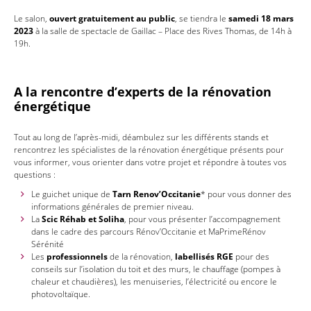
Le salon,
ouvert gratuitement au public
, se tiendra le
samedi 18 mars
2023
à la salle de spectacle de Gaillac – Place des Rives Thomas, de 14h à
19h.
A la rencontre d’experts de la rénovation
énergétique
Tout au long de l’après-midi, déambulez sur les différents stands et
rencontrez les spécialistes de la rénovation énergétique présents pour
vous informer, vous orienter dans votre projet et répondre à toutes vos
questions :
Le guichet unique de
Tarn Renov’Occitanie
* pour vous donner des
informations générales de premier niveau.
La
Scic Réhab et Soliha
, pour vous présenter l’accompagnement
dans le cadre des parcours Rénov’Occitanie et MaPrimeRénov
Sérénité
Les
professionnels
de la rénovation,
labellisés RGE
pour des
conseils sur l’isolation du toit et des murs, le chauffage (pompes à
chaleur et chaudières), les menuiseries, l’électricité ou encore le
photovoltaïque.