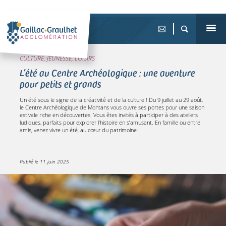
CULTURE, JEUNESSE, LOISIRS
L’été au Centre Archéologique : une aventure
pour petits et grands
Un été sous le signe de la créativité et de la culture ! Du 9 juillet au 29 août,
le Centre Archéologique de Montans vous ouvre ses portes pour une saison
estivale riche en découvertes. Vous êtes invités à participer à des ateliers
ludiques, parfaits pour explorer l’histoire en s’amusant. En famille ou entre
amis, venez vivre un été, au cœur du patrimoine !
Publié le
11 juin 2025