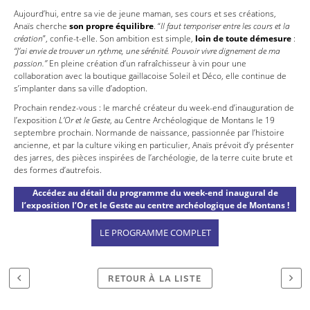
Aujourd’hui, entre sa vie de jeune maman, ses cours et ses créations,
Anaïs cherche
son propre équilibre
. “
Il faut temporiser entre les cours et la
création
”, confie-t-elle. Son ambition est simple,
loin de toute démesure
:
“J’ai envie de trouver un rythme, une sérénité. Pouvoir vivre dignement de ma
passion.”
En pleine création d’un rafraîchisseur à vin pour une
collaboration avec la boutique gaillacoise Soleil et Déco, elle continue de
s’implanter dans sa ville d’adoption.
Prochain rendez-vous : le marché créateur du week-end d’inauguration de
l’exposition
L’Or et le Geste
, au Centre Archéologique de Montans le 19
septembre prochain. Normande de naissance, passionnée par l’histoire
ancienne, et par la culture viking en particulier, Anaïs prévoit d’y présenter
des jarres, des pièces inspirées de l’archéologie, de la terre cuite brute et
des formes d’autrefois.
Accédez au détail du programme du week-end inaugural de
l’exposition l’Or et le Geste au centre archéologique de Montans !
LE PROGRAMME COMPLET
RETOUR À LA LISTE