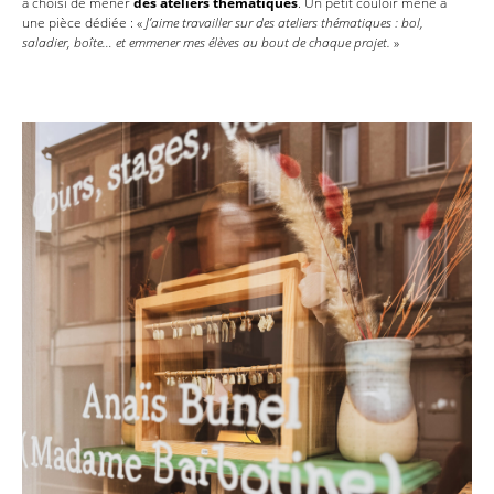
a choisi de mener
des ateliers thématiques
. Un petit couloir mène à
une pièce dédiée : «
J’aime travailler sur des ateliers thématiques : bol,
saladier, boîte… et emmener mes élèves au bout de chaque projet.
»