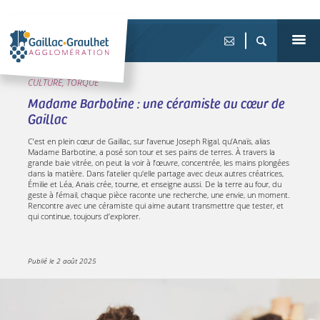
CULTURE, TORQUE
Madame Barbotine : une céramiste au cœur de
Gaillac
C’est en plein cœur de Gaillac, sur l’avenue Joseph Rigal, qu’Anaïs, alias
Madame Barbotine, a posé son tour et ses pains de terres. À travers la
grande baie vitrée, on peut la voir à l’œuvre, concentrée, les mains plongées
dans la matière. Dans l'atelier qu'elle partage avec deux autres créatrices,
Émilie et Léa, Anais crée, tourne, et enseigne aussi. De la terre au four, du
geste à l’émail, chaque pièce raconte une recherche, une envie, un moment.
Rencontre avec une céramiste qui aime autant transmettre que tester, et
qui continue, toujours d’explorer.
Publié le
2 août 2025