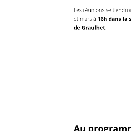
Les réunions se tiendront
et mars à
16h dans la 
de Graulhet
.
Au program