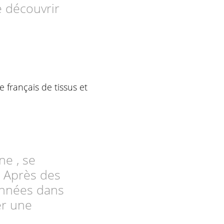
e découvrir
 français de tissus et
ne , se
. Après des
années dans
ter une