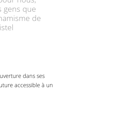
es gens que
ynamisme de
istel
ouverture dans ses
outure accessible à un