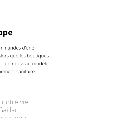
rope
 commandes d’une
Alors que les boutiques
enter un nouveau modèle
nement sanitaire.
, notre vie
aillac.
pour nous,