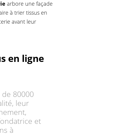
ie
arbore une façade
re à trier tissus en
terie avant leur
s en ligne
s de 80000
ité, leur
onnement,
fondatrice et
ons à