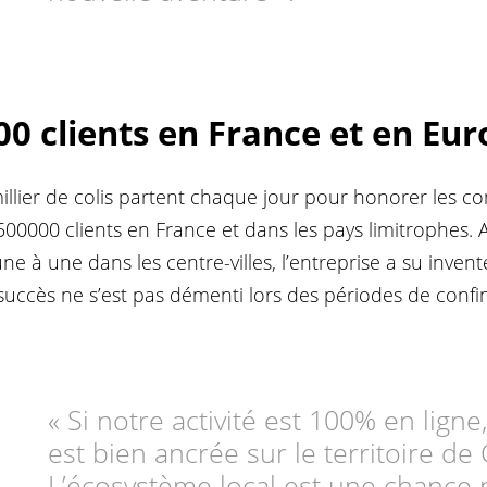
00 clients en France et en Eu
millier de colis partent chaque jour pour honorer les
0000 clients en France et dans les pays limitrophes. 
ne à une dans les centre-villes, l’entreprise a su inv
 succès ne s’est pas démenti lors des périodes de confi
« Si notre activité est 100% en ligne
est bien ancrée sur le territoire de G
L’écosystème local est une chance 