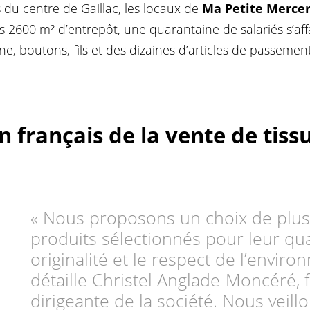
 du centre de Gaillac, les locaux de
Ma Petite Mercer
2600 m² d’entrepôt, une quarantaine de salariés s’affai
e, boutons, fils et des dizaines d’articles de passemen
 français de la vente de tissu
« Nous proposons un choix de plu
produits sélectionnés pour leur qual
originalité et le respect de l’envir
détaille Christel Anglade-Moncéré, 
dirigeante de la société. Nous veill