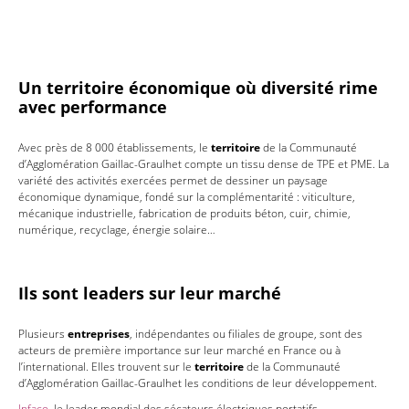
Un territoire économique où diversité rime
avec performance
Avec près de 8 000 établissements, le
territoire
de la Communauté
d’Agglomération Gaillac-Graulhet compte un tissu dense de TPE et PME. La
variété des activités exercées permet de dessiner un paysage
économique dynamique, fondé sur la complémentarité : viticulture,
mécanique industrielle, fabrication de produits béton, cuir, chimie,
numérique, recyclage, énergie solaire…
Ils sont leaders sur leur marché
Plusieurs
entreprises
, indépendantes ou filiales de groupe, sont des
acteurs de première importance sur leur marché en France ou à
l’international. Elles trouvent sur le
territoire
de la Communauté
d’Agglomération Gaillac-Graulhet les conditions de leur développement.
Infaco
, le leader mondial des sécateurs électriques portatifs