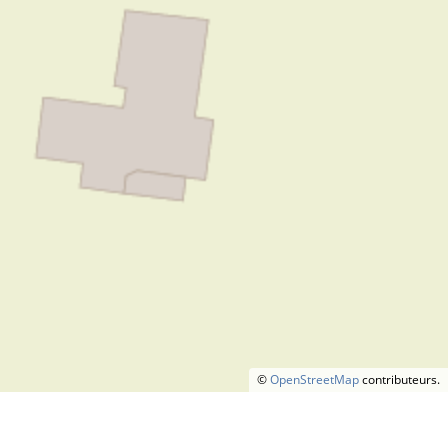
©
OpenStreetMap
contributeurs.