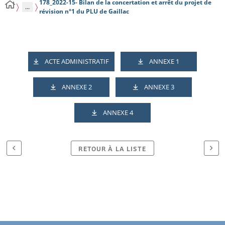
178_2022-15- Bilan de la concertation et arrêt du projet de
...
révision n°1 du PLU de Gaillac
ACTE ADMINISTRATIF
ANNEXE 1
ANNEXE 2
ANNEXE 3
ANNEXE 4
RETOUR À LA LISTE