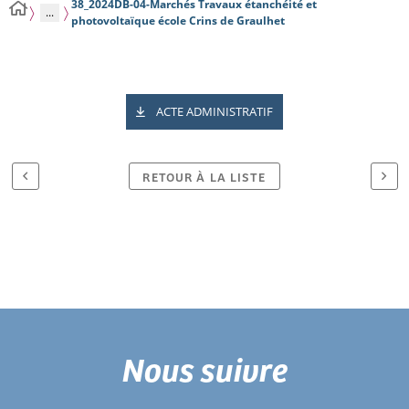
38_2024DB-04-Marchés Travaux étanchéité et
...
photovoltaïque école Crins de Graulhet
ACTE ADMINISTRATIF
RETOUR À LA LISTE
Nous suivre