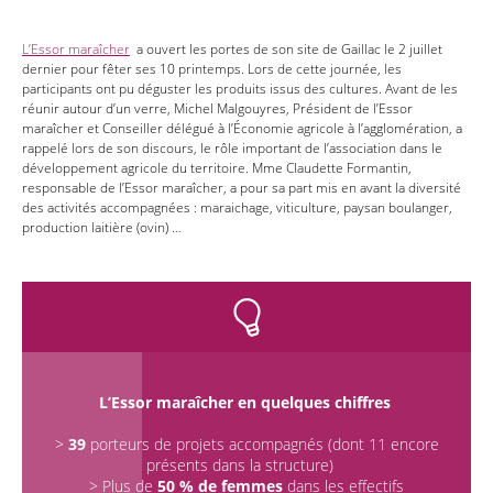
L’Essor maraîcher
a ouvert les portes de son site de Gaillac le 2 juillet
dernier pour fêter ses 10 printemps. Lors de cette journée, les
participants ont pu déguster les produits issus des cultures. Avant de les
réunir autour d’un verre, Michel Malgouyres, Président de l’Essor
maraîcher et Conseiller délégué à l’Économie agricole à l’agglomération, a
rappelé lors de son discours, le rôle important de l’association dans le
développement agricole du territoire. Mme Claudette Formantin,
responsable de l’Essor maraîcher, a pour sa part mis en avant la diversité
des activités accompagnées : maraichage, viticulture, paysan boulanger,
production laitière (ovin) …
L’Essor maraîcher en quelques chiffres
>
39
porteurs de projets accompagnés (dont 11 encore
présents dans la structure)
> Plus de
50 % de femmes
dans les effectifs