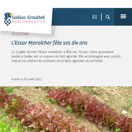
ECONOMIE
L’Essor Maraîcher fête ses dix ans
Le 2 juillet dernier, l’Essor maraîcher a fêté ses 10 ans. Cette association
basée à Gaillac est un espace de test agricole. Elle accompagne avec succès
depuis sa création les porteurs de projets agricoles du territoire.
Publié le
29 juillet 2022