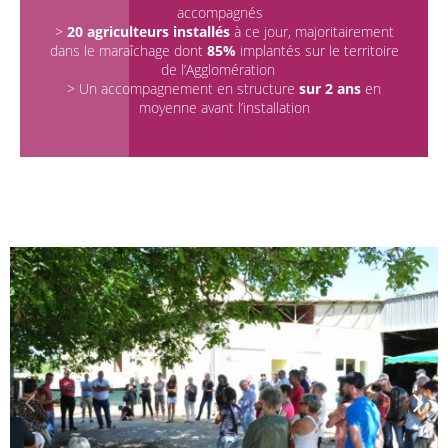
accompagnés
>
20 agriculteurs installés
à ce jour, majoritairement
dans le maraîchage dont
85%
implantés sur le territoire
de l’Agglomération
> Un accompagnement en structure
sur 2 ans
en
moyenne avant l’installation