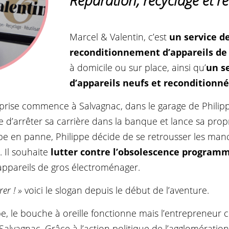
Réparation, recyclage et ré
Marcel & Valentin, c’est
un service d
reconditionnement d’appareils de
à domicile ou sur place, ainsi qu’
un s
d’appareils neufs et reconditionné
reprise commence à Salvagnac, dans le garage de Philip
ide d’arrêter sa carrière dans la banque et lance sa pro
e en panne, Philippe décide de se retrousser les manc
. Il souhaite
lutter contre l’obsolescence progra
appareils de gros électroménager.
rer ! »
voici le slogan depuis le début de l’aventure.
pe, le bouche à oreille fonctionne mais l’entrepreneur
à Salvagnac. Grâce à l’action politique de l’agglomératio