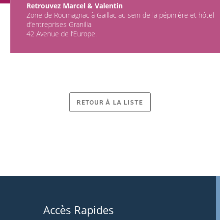
Retrouvez Marcel & Valentin
Zone de Roumagnac à Gaillac au sein de la pépinière et hôtel
d’entreprises Granilia
42 Avenue de l’Europe.
RETOUR À LA LISTE
Accès Rapides