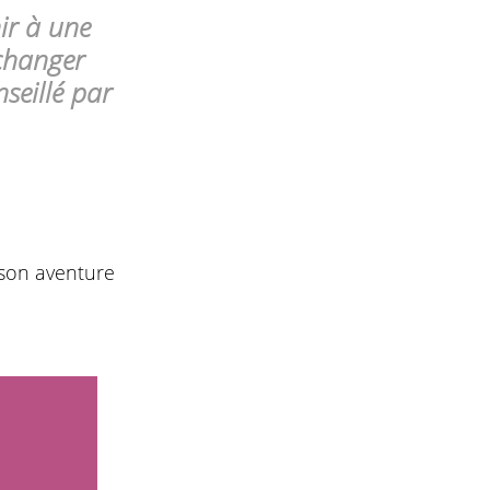
nir à une
changer
nseillé par
son aventure