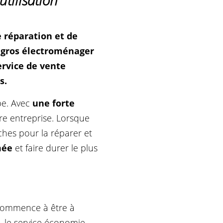
utilisation
e réparation et de
 gros électroménager
ervice de vente
s.
pe. Avec
une forte
pre entreprise. Lorsque
hes pour la réparer et
mmée
et faire durer le plus
 commence à être à
n, le service économie