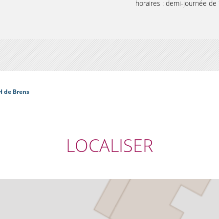
horaires : demi-journée d
H de Brens
LOCALISER