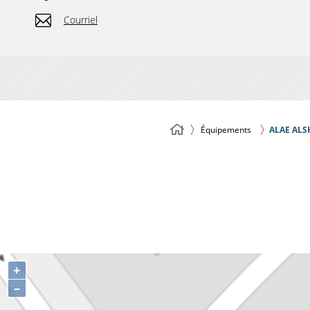
Courriel
Équipements
ALAE ALS
+
–