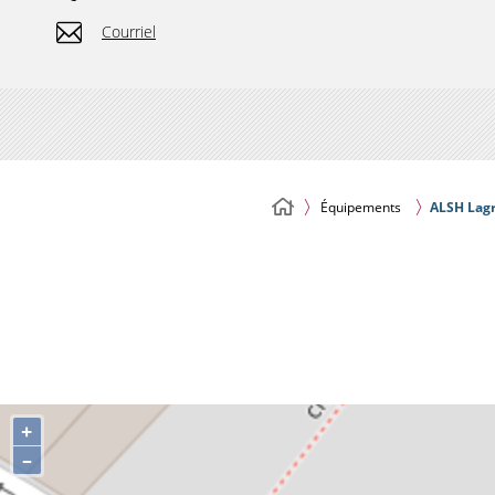
Courriel
Équipements
ALSH Lagr
+
–