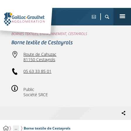
BORNES TEXTILES, ENVIRONNEMENT, CESTAYROLS
Borne textile de Cestayrols
Route de Cahuzac
81150 Cestayrols
05 63 33 85 01
Public
Société SRCE
...
Borne textile de Cestayrols