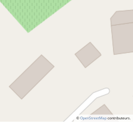
©
OpenStreetMap
contributeurs.