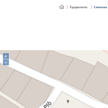
Équipements
Colonnes 
+
–