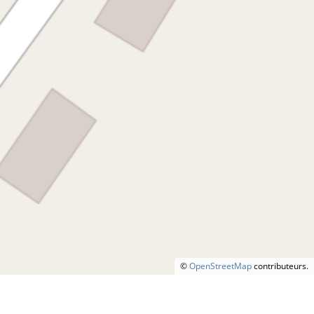
©
OpenStreetMap
contributeurs.