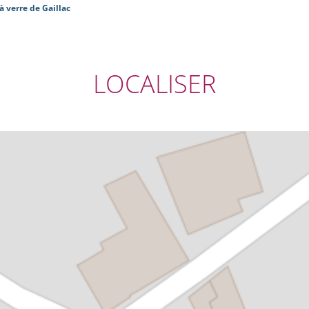
à verre de Gaillac
LOCALISER