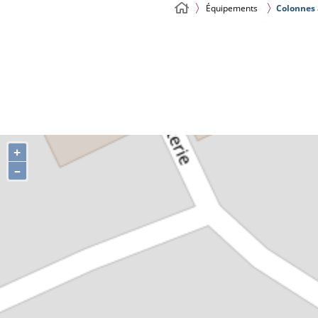
Équipements
Colonnes 
+
–