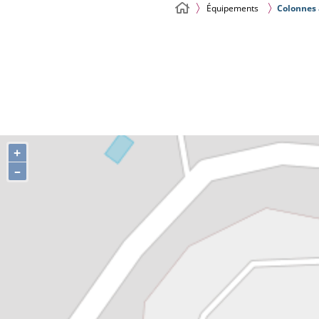
Équipements
Colonnes 
+
–