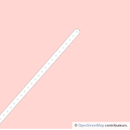
©
OpenStreetMap
contributeurs.