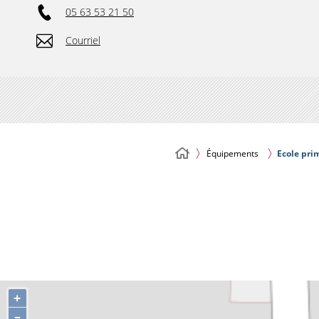
05 63 53 21 50
Courriel
Équipements
Ecole pri
+
–