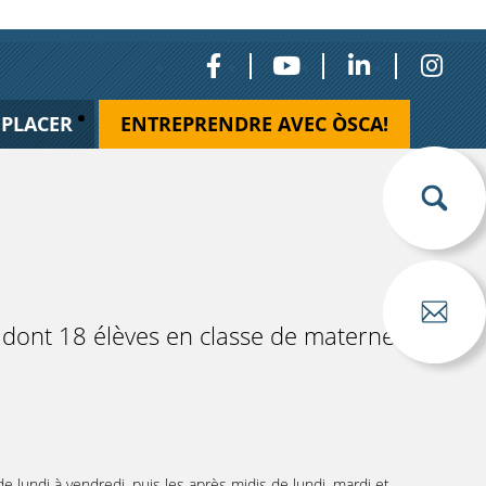
ÉPLACER
ENTREPRENDRE AVEC ÒSCA!
 dont 18 élèves en classe de maternelle,
 lundi à vendredi, puis les après midis de lundi, mardi et