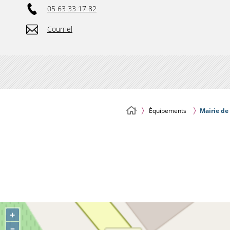
05 63 33 17 82
Courriel
Équipements
Mairie d
+
–