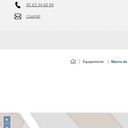
05 63 34 60 89
Courriel
Équipements
Mairie de
+
–