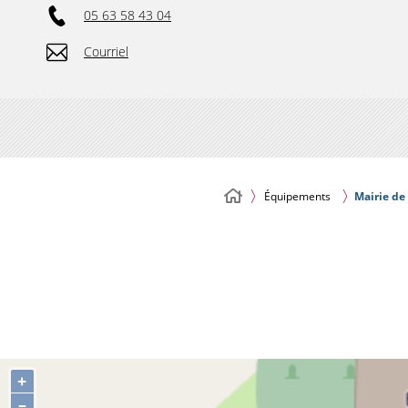
05 63 58 43 04
Courriel
Équipements
Mairie de
+
–