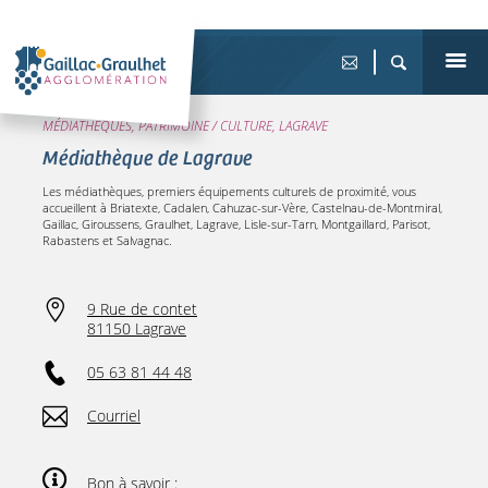
MÉDIATHÈQUES, PATRIMOINE / CULTURE, LAGRAVE
Médiathèque de Lagrave
Les médiathèques, premiers équipements culturels de proximité, vous
accueillent à Briatexte, Cadalen, Cahuzac-sur-Vère, Castelnau-de-Montmiral,
Gaillac, Giroussens, Graulhet, Lagrave, Lisle-sur-Tarn, Montgaillard, Parisot,
Rabastens et Salvagnac.
9 Rue de contet
81150 Lagrave
05 63 81 44 48
Courriel
Bon à savoir :