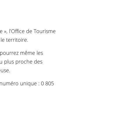
 », l’Office de Tourisme
 territoire.
s pourrez même les
au plus proche des
euse.
u numéro unique : 0 805