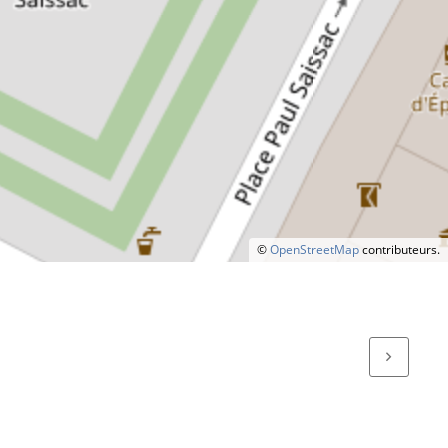
©
OpenStreetMap
contributeurs.