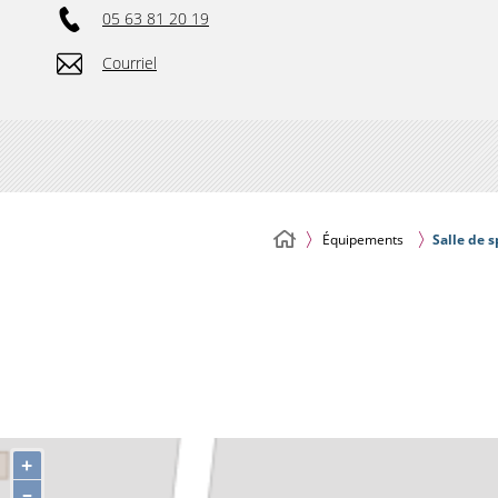
05 63 81 20 19
Courriel
Équipements
Salle de s
+
–