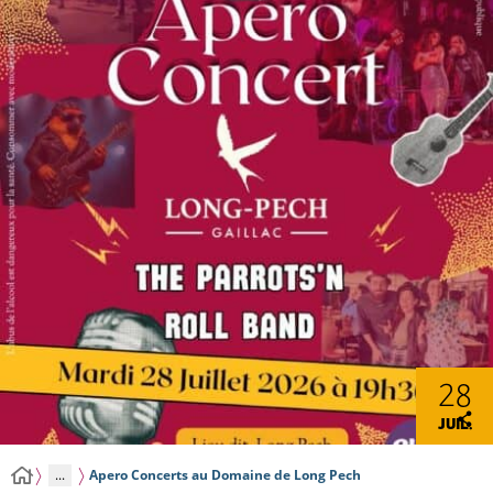
28
JUIL.
...
Apero Concerts au Domaine de Long Pech