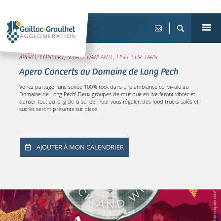
APÉRO, CONCERT, SOIRÉE DANSANTE, LISLE-SUR-TARN
Apero Concerts au Domaine de Long Pech
Venez partager une soirée 100% rock dans une ambiance conviviale au
Domaine de Long Pech! Deux groupes de musique en live feront vibrer et
danser tout au long de la soirée. Pour vous régaler, des food trucks salés et
sucrés seront présents sur place
AJOUTER À MON CALENDRIER