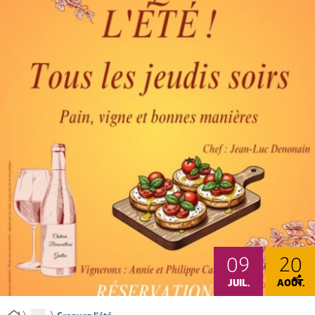
09
20
JUIL.
AOÛT.