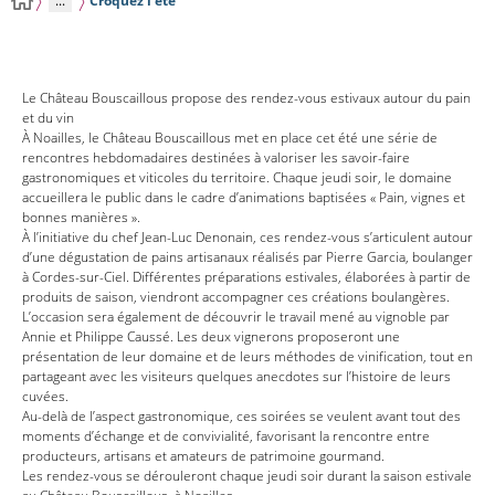
...
Croquez l’été
Le Château Bouscaillous propose des rendez-vous estivaux autour du pain
et du vin
À Noailles, le Château Bouscaillous met en place cet été une série de
rencontres hebdomadaires destinées à valoriser les savoir-faire
gastronomiques et viticoles du territoire. Chaque jeudi soir, le domaine
accueillera le public dans le cadre d’animations baptisées « Pain, vignes et
bonnes manières ».
À l’initiative du chef Jean-Luc Denonain, ces rendez-vous s’articulent autour
d’une dégustation de pains artisanaux réalisés par Pierre Garcia, boulanger
à Cordes-sur-Ciel. Différentes préparations estivales, élaborées à partir de
produits de saison, viendront accompagner ces créations boulangères.
L’occasion sera également de découvrir le travail mené au vignoble par
Annie et Philippe Caussé. Les deux vignerons proposeront une
présentation de leur domaine et de leurs méthodes de vinification, tout en
partageant avec les visiteurs quelques anecdotes sur l’histoire de leurs
cuvées.
Au-delà de l’aspect gastronomique, ces soirées se veulent avant tout des
moments d’échange et de convivialité, favorisant la rencontre entre
producteurs, artisans et amateurs de patrimoine gourmand.
Les rendez-vous se dérouleront chaque jeudi soir durant la saison estivale