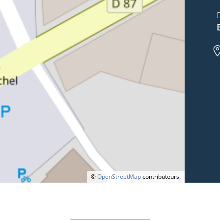
©
OpenStreetMap
contributeurs.