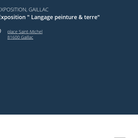
EXPOSITION, GAILLAC
Exposition " Langage peinture & terre"
place Saint-Michel
81600 Gaillac